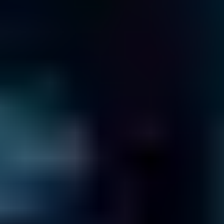
Virtualización
¿La máquina virtual no funciona?
Saber más
Base de Datos
¿Base de datos que falla?
Saber más
Servidor
¿La servidor no funciona?
Saber más