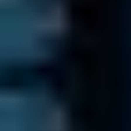
Verificación de archivos
Le enviamos presupuesto cerrado junto con un listado de
archivos recuperables
Al recibir su dispositivo, le enviaremos un número de
trabajo mediante correo electrónico y empezaremos con el
diagnóstico.
Tras haber identificado el problema y cómo solucionarlo,
le enviaremos una lista de ficheros recuperables y un
presupuesto sin compromiso.
En el improbable caso de que no podamos recuperar sus
datos, le devolveremos su unidad a través de un método
seguro.
Envío de sus datos
Recuperamos los datos de su organización ...
Transferimos todos los datos recuperados a un nuevo
dispositivo.