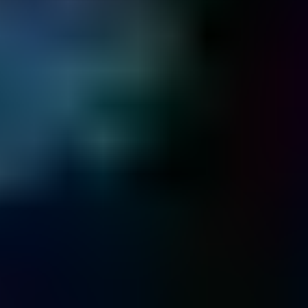
TrustScore
en
Trustpilot
14.322
Piezas de recambio
en nuestra biblioteca, ahorrándole tiempo y
dinero
¡PROFESIONALES CERTIFICADOS EN
LOS QUE CONFÍAN EMPRESAS DE TODO
EL MUNDO!