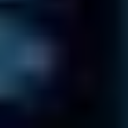
Sistema RAID
¿RAID inaccesible?
Saber más
Unidad de estado sólido
¿Unidad de estado sólido dañada?
Saber más
SQL
¿Datos importantes eliminados?