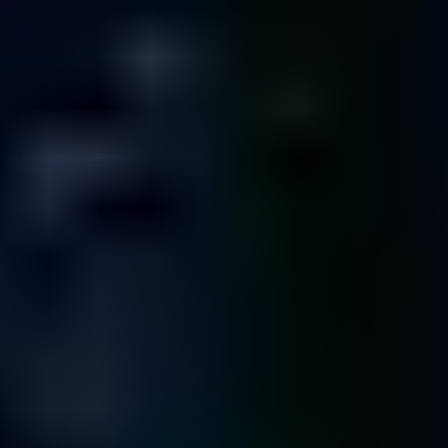
CLÍNICA DE DATOS OFICINAS
CIUDAD DE MÉXICO
03er Piso Torre Leibnitz,
Calle Leibnitz 117,
Anzures, Miguel
Hidalgo,
11590 Ciudad de México
MONTERREY
Miguel Hidalgo y Costilla 2404,
Obispado Monterrey
Nuevo León
64060
PUEBLA
Calle 39
Poniente 3515
Puebla Puebla 72400