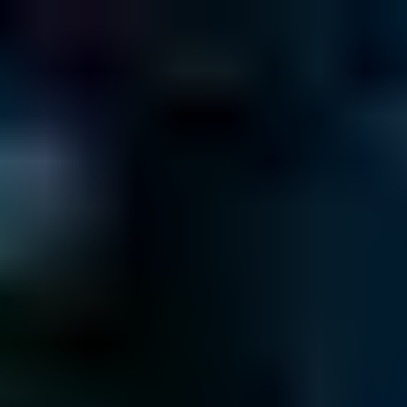
800 953 6071
LLÁMENOS AHORA
Contáctenos Ahora
Contáctenos
≡
PRESUPUESTO
GUÍA DE PRECIOS