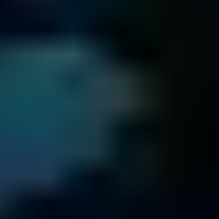
Puebla y más oficinas
Clínica de Datos
también atiende entregas en Puebla y a través
de su red internacional de oficinas.
CON LA CONFIANZA DE
ORGANIZACIONES A NIVEL MUNDIAL