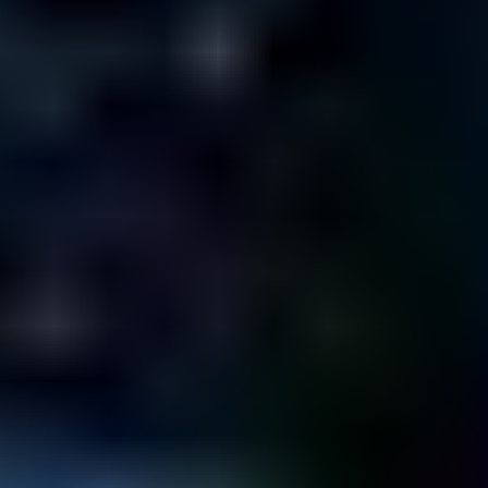
¡Cada uno de nuestros técnicos ha examinado más de 1.000
unidades de disco duro!
Conozca a nuestro equipo
140.974
Diagnósticos
realizados desde 2001
92,5
%
Tasa de recuperación
en todos los medios y tipos de avería
4,5