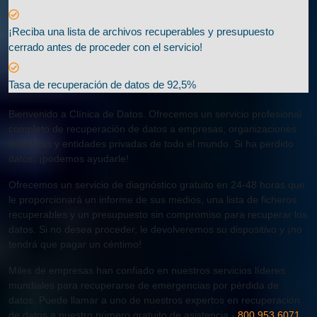
¡Reciba una lista de archivos recuperables y presupuesto
cerrado antes de proceder con el servicio!
Tasa de recuperación de datos de 92,5%
Bienvenido a Clínica de Datos. Ofrecemos un servicio profesional
completo de recuperación de datos a empresas, organizaciones
benéficas y entidades privadas de todo el mundo. Si ha perdido
datos, ¡podemos ayudarle!
Ofrecemos un servicio de diagnóstico gratuito en 24-48 horas que
le proporcionará un informe de sus medios, una lista de ficheros
recuperables y un presupuesto sin compromiso para recuperar los
datos. Si no desea proceder, le devolveremos su dispositivo y ¡no
tendrá que pagar un céntimo!
Miles de empresas han confiado en nuestros servicios líderes
mundiales para recuperarse de emergencias por pérdida de
datos. Puede llamar a uno de nuestros expertos en recuperación
de datos a nuestro número gratuito de asistencia -
800 953 6071