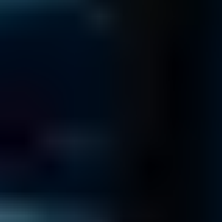
Llámenos hoy mismo al
800 953 6071
3 PASOS PARA RECUPERAR LOS DATOS
DE SU EMPRESA
Contacto y diagnóstico
Envíe su dispositivo y uno de nuestros especialistas se
comunicará con usted.
Embale cuidadosamente su dispositivo.
Descargue y complete el formulario de envío y adjúntelo
con su dispositivo.
Envíenos el paquete de forma segura a través de Correos
o por mensajería.
Formulario de envío