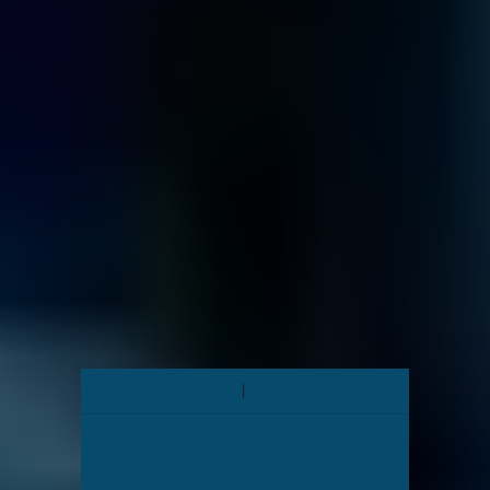
Saber más
NAS
¿Unidad NAS defectuosa?
Saber más
SAN
¿SAN disfuncional?
Saber más